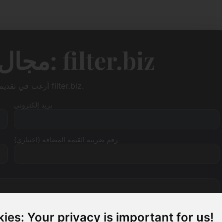
مجال اقتراح السعر: filter.biz
أرغب في تقديم عرض سعر للنطاق filter.biz.
بريد إلكتروني
رقم ضريبة القيمة المضافة (اختياري)
ies: Your privacy is important for us!