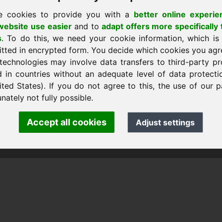
e cookies to provide you with a
better online experie
ebsite use easier
and to
adapt offers more specifically 
s
. To do this, we need your cookie information, which is
itted in encrypted form. You decide which cookies you agr
technologies may involve data transfers to third-party pr
d in countries without an adequate level of data protectio
ited States). If you do not agree to this, the use of our p
اتصال مباشر · mann · Frankcom IT Service
m.info
· Phone:
+49.85389129900
nately not fully possible.
Accept all cookies
Adjust settings
 Frankcom IT Service | Frank Heilmann |
Imprint
&
Data Protec